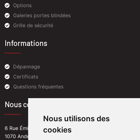
Options
Galeries portes blindées
Grille de sécurité
Informations
Dépannage
Certificats
Questions fréquentes
Nous contactez
Nous utilisons des
6 Rue Émile Versé,
cookies
1070 Anderlecht